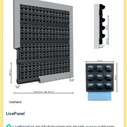
LivePanel
LivePanel ist ein Modulsystem mit einzeln austauschbaren